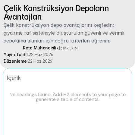
Çelik Konstrüksiyon Depoların 
Avantajları
Çelik konstrüksiyon depo avantajlarını keşfedin; 
giydirme raf sistemiyle oluşturulan güvenli ve verimli 
depolama alanları için doğru kriterleri öğrenin.
Reta Mühendislik
|
İçerik Ekibi
Yayın Tarihi:
22 Haz 2026
Düzenleme:
22 Haz 2026
İçerik
No headings found. Add H2 elements to your page to
generate a table of contents.