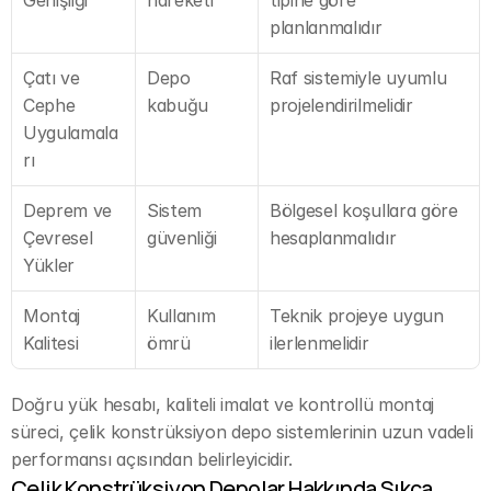
planlanmalıdır
Çatı ve 
Depo 
Raf sistemiyle uyumlu 
Cephe 
kabuğu
projelendirilmelidir
Uygulamala
rı
Deprem ve 
Sistem 
Bölgesel koşullara göre 
Çevresel 
güvenliği
hesaplanmalıdır
Yükler
Montaj 
Kullanım 
Teknik projeye uygun 
Kalitesi
ömrü
ilerlenmelidir
Doğru yük hesabı, kaliteli imalat ve kontrollü montaj 
süreci, çelik konstrüksiyon depo sistemlerinin uzun vadeli 
performansı açısından belirleyicidir.
Çelik Konstrüksiyon Depolar Hakkında Sıkça 