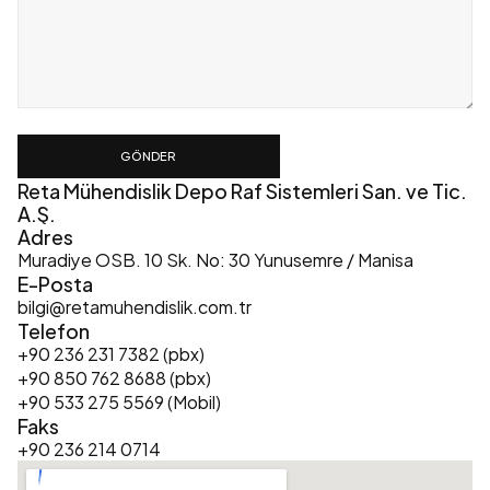
GÖNDER
Reta Mühendislik Depo Raf Sistemleri San. ve Tic. 
A.Ş.
Adres
Muradiye OSB. 10 Sk. No: 30 Yunusemre / Manisa
E-Posta
bilgi@retamuhendislik.com.tr
Telefon
+90 236 231 7382 (pbx)
+90 850 762 8688 (pbx)
+90 533 275 5569 (Mobil)
Faks
+90 236 214 0714  