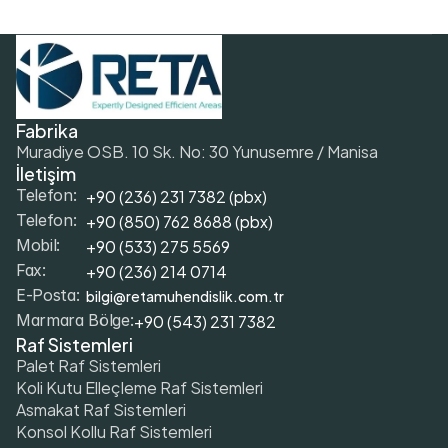
Fabrika
Muradiye OSB. 10 Sk. No: 30 Yunusemre / Manisa
İletişim
+90 (236) 231 7382 (pbx)
Telefon:
+9
0 (850) 762 8688 (pbx)
Telefon:
+9
0 (533) 275 5569
Mobil: 
+90 (236) 214 0714
Fax: 
bilgi@retamuhendislik.com.tr
E-Posta:
+90 (543) 231 7382
Marmara Bölge:
Raf Sistemleri
Palet Raf Sistemleri
Koli Kutu Elleçleme Raf Sistemleri
Asmakat Raf Sistemleri
Konsol Kollu Raf Sistemleri