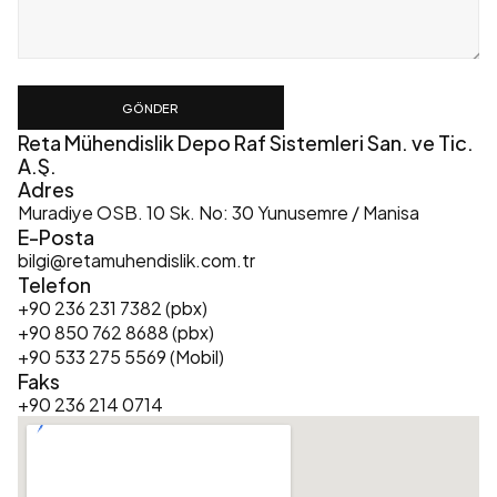
GÖNDER
Reta Mühendislik Depo Raf Sistemleri San. ve Tic. 
A.Ş.
Adres
Muradiye OSB. 10 Sk. No: 30 Yunusemre / Manisa
E-Posta
bilgi@retamuhendislik.com.tr
Telefon
+90 236 231 7382 (pbx)
+90 850 762 8688 (pbx)
+90 533 275 5569 (Mobil)
Faks
+90 236 214 0714  