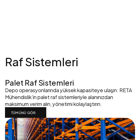
S
İ
S
T
E
M
L
E
R
İ
M
İ
Z
Raf Sistemleri
Palet Raf Sistemleri
Depo operasyonlarında yüksek kapasiteye ulaşın: RETA 
Mühendislik’in palet raf sistemleriyle alanınızdan 
maksimum verim alın, yönetimi kolaylaştırın.
TÜMÜNÜ GÖR