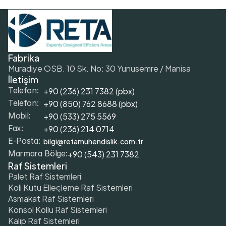
Fabrika
Muradiye OSB. 10 Sk. No: 30 Yunusemre / Manisa
İletişim
+90 (236) 231 7382 (pbx)
Telefon:
+9
0 (850) 762 8688 (pbx)
Telefon:
+9
0 (533) 275 5569
Mobil: 
+90 (236) 214 0714
Fax: 
bilgi@retamuhendislik.com.tr
E-Posta:
+90 (543) 231 7382
Marmara Bölge:
Raf Sistemleri
Palet Raf Sistemleri
Koli Kutu Elleçleme Raf Sistemleri
Asmakat Raf Sistemleri
Konsol Kollu Raf Sistemleri
Kalıp Raf Sistemleri