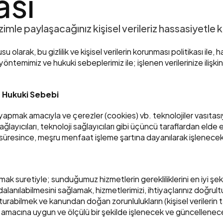
ası
zimle paylaşacağınız kişisel verileriz hassasiyetle
larak, bu gizlilik ve kişisel verilerin korunması politikası ile, ha
 yöntemimiz ve hukuki sebeplerimiz ile; işlenen verilerinize ilişki
e Hukuki Sebebi
aliz yapmak amacıyla ve çerezler (cookies) vb. teknolojiler vası
 sağlayıcıları, teknoloji sağlayıcıları gibi üçüncü taraflardan el
süresince, meşru menfaat işleme şartına dayanılarak işlenecekt
pmak suretiyle; sunduğumuz hizmetlerin gerekliliklerini en iyi şek
anılabilmesini sağlamak, hizmetlerimizi, ihtiyaçlarınız doğrultu
turabilmek ve kanundan doğan zorunlulukların (kişisel verilerin t
 amacına uygun ve ölçülü bir şekilde işlenecek ve güncellenece