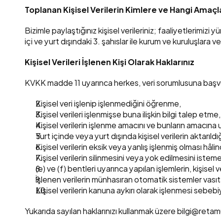
Toplanan Kişisel Verilerin Kimlere ve Hangi Amaçla
Bizimle paylaştığınız kişisel verileriniz; faaliyetlerimizi
içi ve yurt dışındaki 3. şahıslar ile kurum ve kuruluşlara v
Kişisel Verileri İşlenen Kişi Olarak Haklarınız
KVKK madde 11 uyarınca herkes, veri sorumlusuna başvura
Kişisel veri işlenip işlenmediğini öğrenme,
Kişisel verileri işlenmişse buna ilişkin bilgi talep etme,
Kişisel verilerin işlenme amacını ve bunların amacına 
Yurt içinde veya yurt dışında kişisel verilerin aktarıldı
Kişisel verilerin eksik veya yanlış işlenmiş olması hâl
Kişisel verilerin silinmesini veya yok edilmesini isteme
(e) ve (f) bentleri uyarınca yapılan işlemlerin, kişisel v
İşlenen verilerin münhasıran otomatik sistemler vasıta
Kişisel verilerin kanuna aykırı olarak işlenmesi sebebi
Yukarıda sayılan haklarınızı kullanmak üzere bilgi@retam