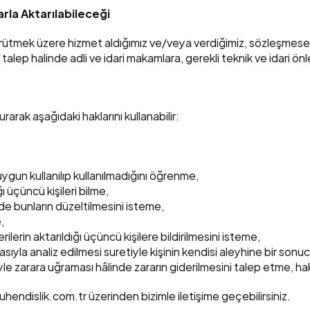
rla Aktarılabileceği
 yürütmek üzere hizmet aldığımız ve/veya verdiğimiz, sözleşmesel i
e talep halinde adli ve idari makamlara, gerekli teknik ve idari önl
rak aşağıdaki haklarını kullanabilir:
uygun kullanılıp kullanılmadığını öğrenme,
ğı üçüncü kişileri bilme,
inde bunların düzeltilmesini isteme,
,
erilerin aktarıldığı üçüncü kişilere bildirilmesini isteme,
sıyla analiz edilmesi suretiyle kişinin kendisi aleyhine bir son
yle zarara uğraması hâlinde zararın giderilmesini talep etme, hak
uhendislik.com.tr üzerinden bizimle iletişime geçebilirsiniz.