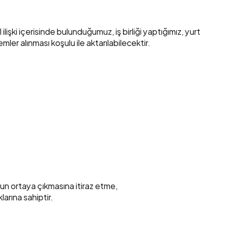
lişki içerisinde bulunduğumuz, iş birliği yaptığımız, yurt 
emler alınması koşulu ile aktarılabilecektir.
ucun ortaya çıkmasına itiraz etme,
larına sahiptir.