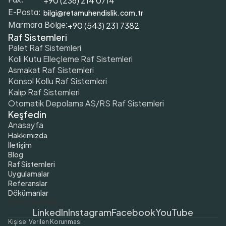
bilgi@retamuhendislik.com.tr
E-Posta:
+90 (543) 231 7382
Marmara Bölge:
Raf Sistemleri
Palet Raf Sistemleri
Koli Kutu Elleçleme Raf Sistemleri
Asmakat Raf Sistemleri
Konsol Kollu Raf Sistemleri
Kalıp Raf Sistemleri
Otomatik Depolama AS/RS Raf Sistemleri
Keşfedin
Anasayfa
Hakkımızda
İletişim
Blog
Raf Sistemleri
Uygulamalar
Referanslar
Dökümanlar
Çerez Ayarları
LinkedIn
Instagram
Facebook
YouTube
Kişisel Verilen Korunması