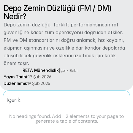
Depo Zemin Düzlüğü (FM / DM) 
Nedir?
Depo zemin düzlüğü, forklift performansından raf 
güvenliğine kadar tüm operasyonu doğrudan etkiler. 
FM ve DM standartlarını doğru anlamak; hız kaybını, 
ekipman aşınmasını ve özellikle dar koridor depolarda 
oluşabilecek güvenlik risklerini azaltmak için kritik 
önem taşır.
RETA Mühendislik
|
İçerik Ekibi
Yayın Tarihi:
19 Şub 2026
Düzenleme:
19 Şub 2026
İçerik
No headings found. Add H2 elements to your page to
generate a table of contents.