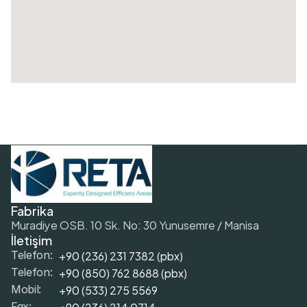
Fabrika
Muradiye OSB. 10 Sk. No: 30 Yunusemre / Manisa
İletişim
+90 (236) 231 7382 (pbx)
Telefon:
+9
0 (850) 762 8688 (pbx)
Telefon:
+9
0 (533) 275 5569
Mobil: 
+90 (236) 214 0714
Fax: 