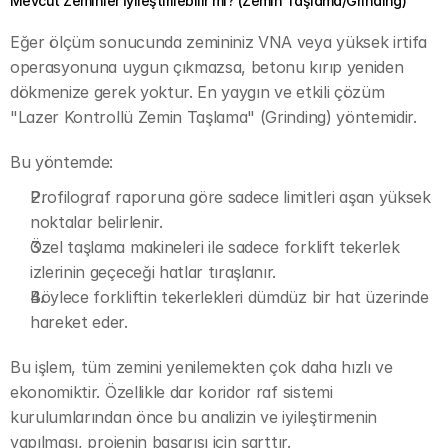
Mevcut Zeminler İyileştirilebilir mi? (Zemin Taşlama/Grinding)
Eğer ölçüm sonucunda zemininiz VNA veya yüksek irtifa 
operasyonuna uygun çıkmazsa, betonu kırıp yeniden 
dökmenize gerek yoktur. En yaygın ve etkili çözüm 
"Lazer Kontrollü Zemin Taşlama" (Grinding) yöntemidir.
Bu yöntemde:
Profilograf raporuna göre sadece limitleri aşan yüksek 
noktalar belirlenir.
Özel taşlama makineleri ile sadece forklift tekerlek 
izlerinin geçeceği hatlar tıraşlanır.
Böylece forkliftin tekerlekleri dümdüz bir hat üzerinde 
hareket eder.
Bu işlem, tüm zemini yenilemekten çok daha hızlı ve 
ekonomiktir. Özellikle dar koridor raf sistemi 
kurulumlarından önce bu analizin ve iyileştirmenin 
yapılması, projenin başarısı için şarttır.