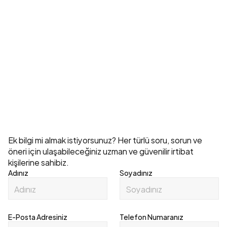
Depolama Sistemleri Maliyeti Neye Göre 
Değişir?
Explore All
İletişim
Ek bilgi mi almak istiyorsunuz? Her türlü soru, sorun ve 
öneri için ulaşabileceğiniz uzman ve güvenilir irtibat 
kişilerine sahibiz.
Adınız
Soyadınız
E-Posta Adresiniz
Telefon Numaranız