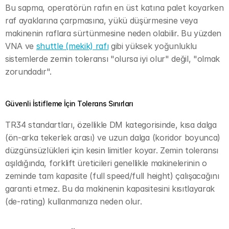
Bu sapma, operatörün rafın en üst katına palet koyarken 
raf ayaklarına çarpmasına, yükü düşürmesine veya 
makinenin raflara sürtünmesine neden olabilir. Bu yüzden 
VNA ve 
shuttle (mekik) rafı
 gibi yüksek yoğunluklu 
sistemlerde zemin toleransı "olursa iyi olur" değil, "olmak 
zorundadır".
Güvenli İstifleme İçin Tolerans Sınırları
TR34 standartları, özellikle DM kategorisinde, kısa dalga 
(ön-arka tekerlek arası) ve uzun dalga (koridor boyunca) 
düzgünsüzlükleri için kesin limitler koyar. Zemin toleransı 
aşıldığında, forklift üreticileri genellikle makinelerinin o 
zeminde tam kapasite (full speed/full height) çalışacağını 
garanti etmez. Bu da makinenin kapasitesini kısıtlayarak 
(de-rating) kullanmanıza neden olur.