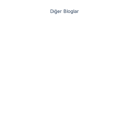
Diğer Bloglar
Çelik Konstrüksiyon Depoların Avantajları