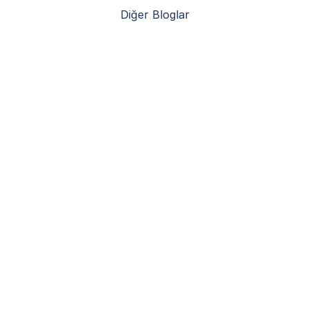
Diğer Bloglar
Çelik Konstrüksiyon Depoların Avantajları