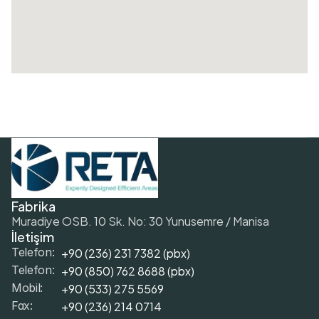
Fabrika
Muradiye OSB. 10 Sk. No: 30 Yunusemre / Manisa
İletişim
+90 (236) 231 7382 (pbx)
Telefon:
+9
0 (850) 762 8688 (pbx)
Telefon:
+9
0 (533) 275 5569
Mobil: 
+90 (236) 214 0714
Fax: 