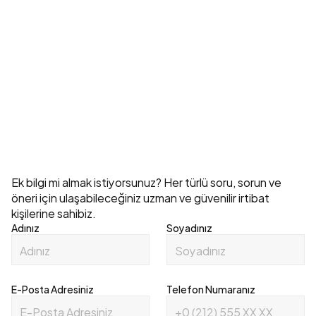
Depolama Sistemleri Maliyeti Neye Göre 
Değişir?
Explore All
İletişim
Ek bilgi mi almak istiyorsunuz? Her türlü soru, sorun ve 
öneri için ulaşabileceğiniz uzman ve güvenilir irtibat 
kişilerine sahibiz.
Adınız
Soyadınız
E-Posta Adresiniz
Telefon Numaranız