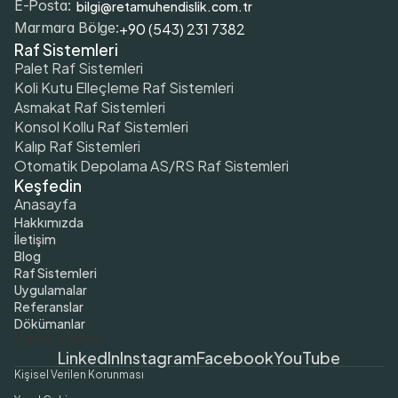
bilgi@retamuhendislik.com.tr
E-Posta:
+90 (543) 231 7382
Marmara Bölge:
Raf Sistemleri
Palet Raf Sistemleri
Koli Kutu Elleçleme Raf Sistemleri
Asmakat Raf Sistemleri
Konsol Kollu Raf Sistemleri
Kalıp Raf Sistemleri
Otomatik Depolama AS/RS Raf Sistemleri
Keşfedin
Anasayfa
Hakkımızda
İletişim
Blog
Raf Sistemleri
Uygulamalar
Referanslar
Dökümanlar
Çerez Ayarları
LinkedIn
Instagram
Facebook
YouTube
Kişisel Verilen Korunması