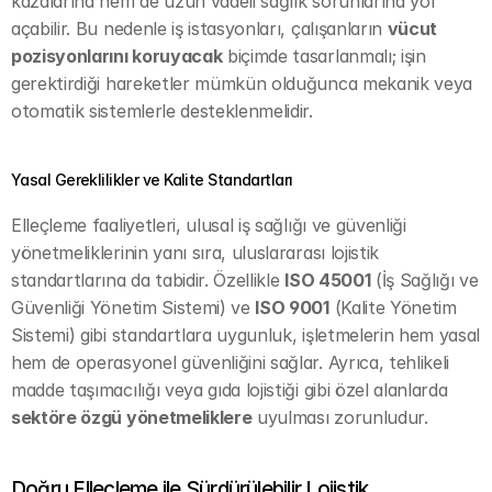
kazalarına hem de uzun vadeli sağlık sorunlarına yol 
açabilir. Bu nedenle iş istasyonları, çalışanların 
vücut 
pozisyonlarını koruyacak
 biçimde tasarlanmalı; işin 
gerektirdiği hareketler mümkün olduğunca mekanik veya 
otomatik sistemlerle desteklenmelidir.
Yasal Gereklilikler ve Kalite Standartları
Elleçleme faaliyetleri, ulusal iş sağlığı ve güvenliği 
yönetmeliklerinin yanı sıra, uluslararası lojistik 
standartlarına da tabidir. Özellikle 
ISO 45001
 (İş Sağlığı ve 
Güvenliği Yönetim Sistemi) ve 
ISO 9001
 (Kalite Yönetim 
Sistemi) gibi standartlara uygunluk, işletmelerin hem yasal 
hem de operasyonel güvenliğini sağlar. Ayrıca, tehlikeli 
madde taşımacılığı veya gıda lojistiği gibi özel alanlarda 
sektöre özgü yönetmeliklere
 uyulması zorunludur.
Doğru Elleçleme ile Sürdürülebilir Lojistik