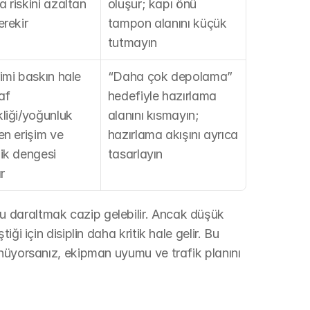
 riskini azaltan 
oluşur; kapı önü 
erekir
tampon alanını küçük 
tutmayın
imi baskın hale 
“Daha çok depolama” 
af 
hedefiyle hazırlama 
liği/yoğunluk 
alanını kısmayın; 
en erişim ve 
hazırlama akışını ayrıca 
ik dengesi 
tasarlayın
r
daraltmak cazip gelebilir. Ancak düşük 
i için disiplin daha kritik hale gelir. Bu 
nüyorsanız, ekipman uyumu ve trafik planını 