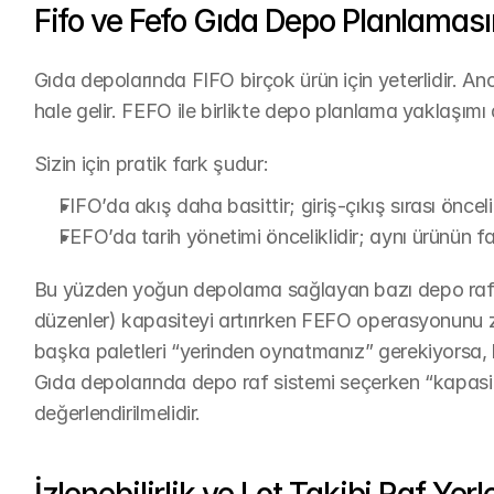
Fifo ve Fefo Gıda Depo Planlaması
Gıda depolarında FIFO birçok ürün için yeterlidir. An
hale gelir. FEFO ile birlikte depo planlama yaklaşımı d
Sizin için pratik fark şudur:
FIFO’da akış daha basittir; giriş-çıkış sırası öncelik
FEFO’da tarih yönetimi önceliklidir; aynı ürünün fark
Bu yüzden yoğun depolama sağlayan bazı depo raf sist
düzenler) kapasiteyi artırırken FEFO operasyonunu zor
başka paletleri “yerinden oynatmanız” gerekiyorsa,
Gıda depolarında depo raf sistemi seçerken “kapasi
değerlendirilmelidir.