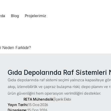
zda
Blog
Projelerimiz
i Neden Farklıdır?
Gıda Depolarında Raf Sistemleri 
Gıda depolarında raf sistemi seçimi yalnızca kapasiteye göre
akışı, izlenebilirlik ve çapraz bulaşma riski; depo planını v
ürün güvenliğini hem operasyon verimliliğini destekler.
RETA Mühendislik
|
İçerik Ekibi
Yayın Tarihi:
15 Oca 2026
Düzenleme:
15 Oca 2026