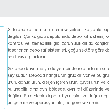
Gıda depolarında raf sistemi seçerken “kaç palet sığ
değildir. Çünkü gıda depolarında depo raf sistemi; kap
kontrolü ve izlenebilirlik gibi zorunlulukları da karşı
r
tasarlanan depo raf sistemleri, çoğu sektöre göre da
noktasıyla planlanır.
Siz depo büyütme ya da yeni bir depo planlama süreci
şey şudur: Depoda hangi ürün grupları var ve bu grupl
ürün, donuk ürün, alerjen içeren ürün, çuval ürün ve 
bulunabilir; ama aynı bölgede, aynı raf düzeninde v
değildir. Bu nedenle depo raf yerleşimi ve doğru depo 
bölgeleme ve operasyon akışına göre şekillenir.