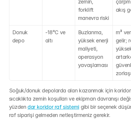
zemin, 
çarpma
forklift 
akış g
manevra riski
Donuk 
-18°C ve 
Buzlanma, 
m³ ver
depo
altı
yüksek enerji 
gelir; r
maliyeti, 
yüksek
operasyon 
artark
yavaşlaması
güvenl
zorlaşı
Soğuk/donuk depolarda alan kazanmak için koridoru 
sıcaklıkta zemin koşulları ve ekipman davranışı değiştiğ
yüzden 
dar koridor raf sistemi
 gibi bir seçenek düşü
raf siparişi gelmeden netleştirmeniz gerekir.