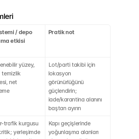
leri
stemi / depo 
Pratik not
ama etkisi
nebilir yüzey, 
Lot/parti takibi için 
ı temizlik 
lokasyon 
si, net 
görünürlüğünü 
leme
güçlendirin; 
iade/karantina alanını 
baştan ayırın
r-trafik kurgusu 
Kapı geçişlerinde 
ritik; yerleşimde 
yoğunlaşma alanları 