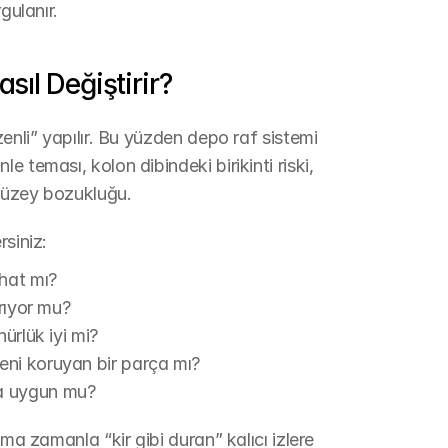
gulanır.
sıl Değiştirir?
enli” yapılır. Bu yüzden depo raf sistemi 
 teması, kolon dibindeki birikinti riski, 
 yüzey bozukluğu.
rsiniz:
ahat mı?
ırıyor mu?
nürlük iyi mi?
eni koruyan bir parça mı?
a uygun mu?
ma zamanla “kir gibi duran” kalıcı izlere 