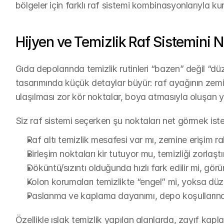
bölgeler için farklı raf sistemi kombinasyonlarıyla kur
Hijyen ve Temizlik Raf Sistemini Na
Gıda depolarında temizlik rutinleri “bazen” değil “düz
tasarımında küçük detaylar büyür: raf ayağının zeminle
ulaşılması zor kör noktalar, boya atmasıyla oluşan
Siz raf sistemi seçerken şu noktaları net görmek iste
Raf altı temizlik mesafesi var mı, zemine erişim r
Birleşim noktaları kir tutuyor mu, temizliği zorlaşt
Döküntü/sızıntı olduğunda hızlı fark edilir mi, görü
Kolon korumaları temizlikte “engel” mi, yoksa düz
Paslanma ve kaplama dayanımı, depo koşulların
Özellikle ıslak temizlik yapılan alanlarda, zayıf kapla