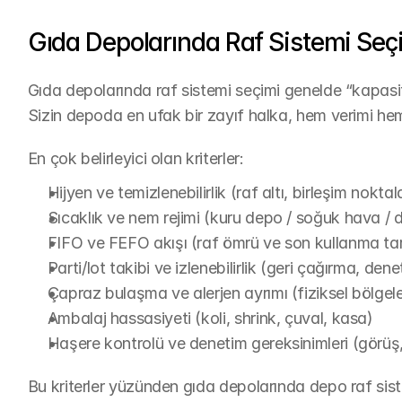
Gıda Depolarında Raf Sistemi Seçim
Gıda depolarında raf sistemi seçimi genelde “kapasit
Sizin depoda en ufak bir zayıf halka, hem verimi hem
En çok belirleyici olan kriterler:
Hijyen ve temizlenebilirlik (raf altı, birleşim noktal
Sıcaklık ve nem rejimi (kuru depo / soğuk hava /
FIFO ve FEFO akışı (raf ömrü ve son kullanma tar
Parti/lot takibi ve izlenebilirlik (geri çağırma, dene
Çapraz bulaşma ve alerjen ayrımı (fiziksel bölgel
Ambalaj hassasiyeti (koli, shrink, çuval, kasa)
Haşere kontrolü ve denetim gereksinimleri (görüş, 
Bu kriterler yüzünden gıda depolarında depo raf siste