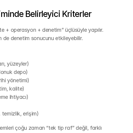
inde Belirleyici Kriterler
e + operasyon + denetim” üçlüsüyle yapılır. 
 de denetim sonucunu etkileyebilir.
arı, yüzeyler)
 donuk depo)
ihi yönetimi)
tim, kalite)
eme ihtiyacı)
temizlik, erişim)
mleri çoğu zaman “tek tip raf” değil, farklı 