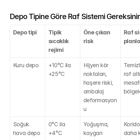
Depo Tipine Göre Raf Sistemi Gereksinim
Depo tipi
Tipik 
Öne çıkan 
Raf si
sıcaklık 
risk
planl
rejimi
Kuru depo
+10°C ila 
Hijyen kör 
Temizle
+25°C
noktaları, 
raf alt
haşere riski, 
mesafe
ambalaj 
bölge
deformasyon
u
Soğuk 
0°C ila 
Yoğuşma, 
Korido
hava depo
+4°C
kaygan 
daha k