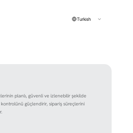
Select Language
İletişim
Turkish
inin planlı, güvenli ve izlenebilir şekilde 
ntrolünü güçlendirir, sipariş süreçlerini 
r.