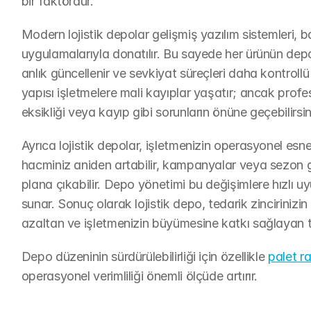
bir faktördür.
Modern lojistik depolar gelişmiş yazılım sistemleri, ba
uygulamalarıyla donatılır. Bu sayede her ürünün depo iç
anlık güncellenir ve sevkiyat süreçleri daha kontrollü
yapısı işletmelere mali kayıplar yaşatır; ancak profes
eksikliği veya kayıp gibi sorunların önüne geçebilirsin
Ayrıca lojistik depolar, işletmenizin operasyonel esnek
hacminiz aniden artabilir, kampanyalar veya sezon geç
plana çıkabilir. Depo yönetimi bu değişimlere hızlı u
sunar. Sonuç olarak lojistik depo, tedarik zincirinizin 
azaltan ve işletmenizin büyümesine katkı sağlayan te
Depo düzeninin sürdürülebilirliği için özellikle 
palet ra
operasyonel verimliliği önemli ölçüde artırır.