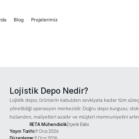
zda
Blog
Projelerimiz
Lojistik Depo Nedir?
Lojistik depo; ürünlerin kabulden sevkiyata kadar tüm süreçler
yönetildiği operasyon merkezidir. Doğru depo kurgusu; stok ko
hızlandırır, maliyetleri azaltır ve müşteri memnuniyetini artırı
RETA Mühendislik
|
İçerik Ekibi
Yayın Tarihi:
9 Oca 2026
Düzenleme:
9 Oca 2026