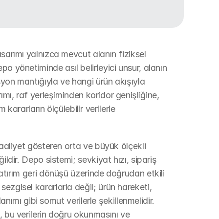
sarımı yalnızca mevcut alanın fiziksel 
o yönetiminde asıl belirleyici unsur, alanın 
yon mantığıyla ve hangi ürün akışıyla 
mı, raf yerleşiminden koridor genişliğine, 
arların ölçülebilir verilerle 
faaliyet gösteren orta ve büyük ölçekli 
ldir. Depo sistemi; sevkiyat hızı, sipariş 
atırım geri dönüşü üzerinde doğrudan etkili 
ezgisel kararlarla değil; ürün hareketi, 
lanımı gibi somut verilerle şekillenmelidir. 
, bu verilerin doğru okunmasını ve 