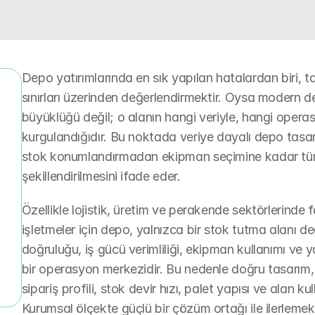
Depo yatırımlarında en sık yapılan hatalardan biri, ta
sınırları üzerinden değerlendirmektir. Oysa modern dep
büyüklüğü değil; o alanın hangi veriyle, hangi operas
r
kurgulandığıdır. Bu noktada veriye dayalı depo tasarı
stok konumlandırmadan ekipman seçimine kadar tüm kar
şekillendirilmesini ifade eder.
Özellikle lojistik, üretim ve perakende sektörlerinde 
işletmeler için depo, yalnızca bir stok tutma alanı deği
doğruluğu, iş gücü verimliliği, ekipman kullanımı ve y
bir operasyon merkezidir. Bu nedenle doğru tasarım, s
sipariş profili, stok devir hızı, palet yapısı ve alan kul
Kurumsal ölçekte güçlü bir çözüm ortağı ile ilerlemek