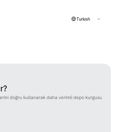
Select Language
İletişim
Turkish
r?
ilerini doğru kullanarak daha verimli depo kurgusu 