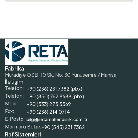
Fabrika
Muradiye OSB. 10 Sk. No: 30 Yunusemre / Manisa
İletişim
+90 (236) 231 7382 (pbx)
Telefon:
+9
0 (850) 762 8688 (pbx)
Telefon:
+9
0 (533) 275 5569
Mobil: 
+90 (236) 214 0714
Fax: 
bilgi@retamuhendislik.com.tr
E-Posta:
+90 (543) 231 7382
Marmara Bölge:
Raf Sistemleri