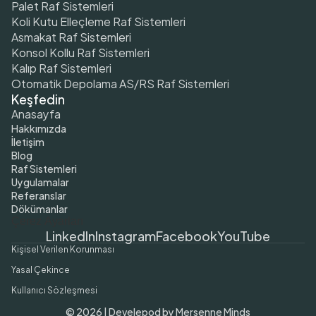
Palet Raf Sistemleri
Koli Kutu Elleçleme Raf Sistemleri
Asmakat Raf Sistemleri
Konsol Kollu Raf Sistemleri
Kalıp Raf Sistemleri
Otomatik Depolama AS/RS Raf Sistemleri
Keşfedin
Anasayfa
Hakkımızda
İletişim
Blog
Raf Sistemleri
Uygulamalar
Referanslar
Dökümanlar
Çerez Ayarları
LinkedIn
Instagram
Facebook
YouTube
Kişisel Verilen Korunması
Yasal Çekince
Kullanıcı Sözleşmesi
© 2026 | Develepod by Mersenne Minds