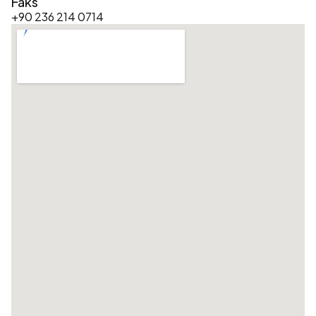
Faks
+90 236 214 0714  