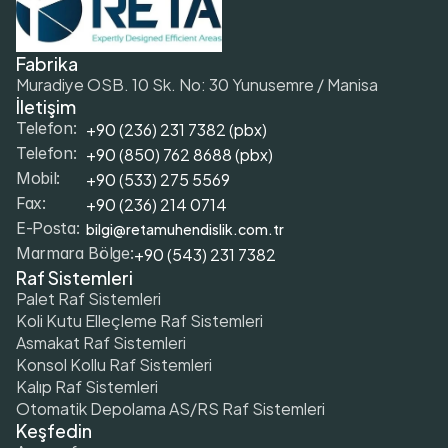
Fabrika
Muradiye OSB. 10 Sk. No: 30 Yunusemre / Manisa
İletişim
+90 (236) 231 7382 (pbx)
Telefon:
+9
0 (850) 762 8688 (pbx)
Telefon:
+9
0 (533) 275 5569
Mobil: 
+90 (236) 214 0714
Fax: 
bilgi@retamuhendislik.com.tr
E-Posta:
+90 (543) 231 7382
Marmara Bölge:
Raf Sistemleri
Palet Raf Sistemleri
Koli Kutu Elleçleme Raf Sistemleri
Asmakat Raf Sistemleri
Konsol Kollu Raf Sistemleri
Kalıp Raf Sistemleri
Otomatik Depolama AS/RS Raf Sistemleri
Keşfedin