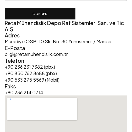
GÖNDER
Reta Mühendislik Depo Raf Sistemleri San. ve Tic. 
A.Ş.
Adres
Muradiye OSB. 10 Sk. No: 30 Yunusemre / Manisa
E-Posta
bilgi@retamuhendislik.com.tr
Telefon
+90 236 231 7382 (pbx)
+90 850 762 8688 (pbx)
+90 533 275 5569 (Mobil)
Faks
+90 236 214 0714  